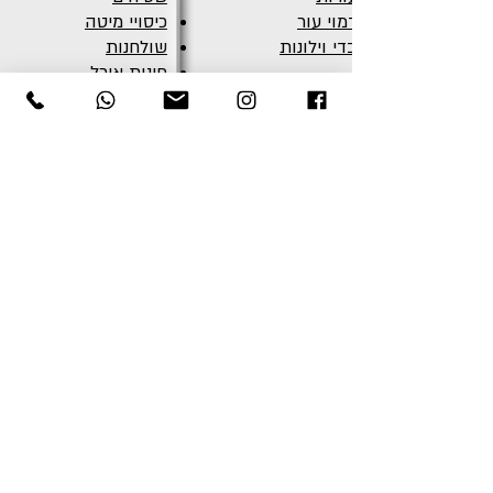
דמוי עור
כיסויי מיטה
בדי וילונות
שולחנות
פינות אוכל
כללי
צרו קשר
בלוג
טל:
03-6821012
אודות
דוא"ל:
info@armel.co.il
גלריה
כתובת: רחוב דוד פנקס 3,
הצהרת נגישות
א.ת החדש ראשל"צ
מדיניות פרטיות