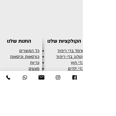
הקולקציות שלנו
החנות שלנו
ארמל בדי ריפוד
כל המוצרים
קטלוג בדי ריפוד
כורסאות וכיסאות
בדי חוץ
כריות
בדי ילדים
מצעים
עורות
שטיחים
דמוי עור
כיסויי מיטה
בדי וילונות
שולחנות
פינות אוכל
כללי
צרו קשר