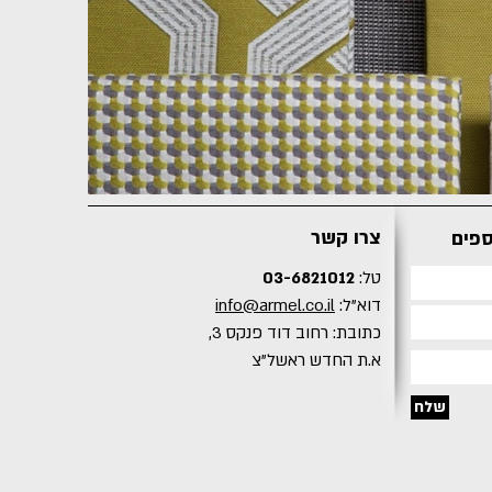
צרו קשר
ספים
טל:
03-6821012
דוא"ל:
info@armel.co.il
כתובת: רחוב דוד פנקס 3,
א.ת החדש ראשל"צ
שלח