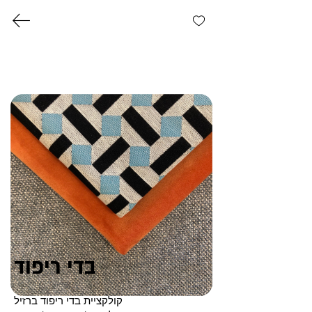
03-6821012
דוד פנקס 3, ראשל"צ
בדי ריפוד
קולקציית בדי ריפוד ברזיל
