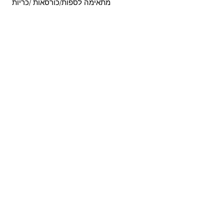
 מתאימה לספות/כורסאות /כריות
הקולקציות שלנו
החנות שלנו