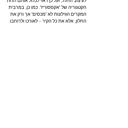
לעיצוב החלל, ועל כן ראוי לכלול אותם תחת 
הקטגוריה של "אקססוריז". כמו כן, במרבית 
המקרים הווילונות לא "מכסים" אך ורק את 
החלון, אלא את כל הקיר – לאורכו ולרוחבו. 