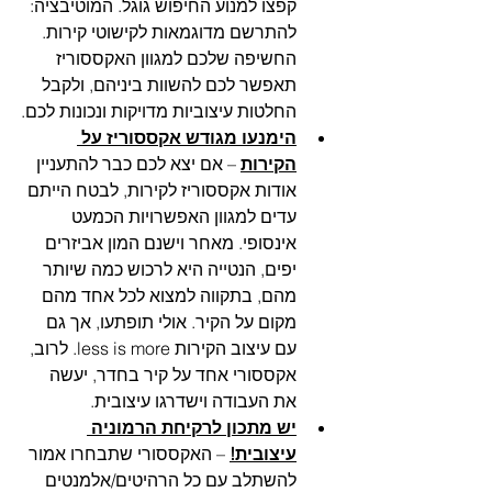
קפצו למנוע החיפוש גוגל. המוטיבציה: 
להתרשם מדוגמאות לקישוטי קירות. 
החשיפה שלכם למגוון האקססוריז 
תאפשר לכם להשוות ביניהם, ולקבל 
החלטות עיצוביות מדויקות ונכונות לכם.
הימנעו מגודש אקססוריז על 
הקירות
 – אם יצא לכם כבר להתעניין 
אודות אקססוריז לקירות, לבטח הייתם 
עדים למגוון האפשרויות הכמעט 
אינסופי. מאחר וישנם המון אביזרים 
יפים, הנטייה היא לרכוש כמה שיותר 
מהם, בתקווה למצוא לכל אחד מהם 
מקום על הקיר. אולי תופתעו, אך גם 
עם עיצוב הקירות less is more. לרוב, 
אקססורי אחד על קיר בחדר, יעשה 
את העבודה וישדרגו עיצובית. 
יש מתכון לרקיחת הרמוניה 
עיצובית!
 – האקססורי שתבחרו אמור 
להשתלב עם כל הרהיטים/אלמנטים 