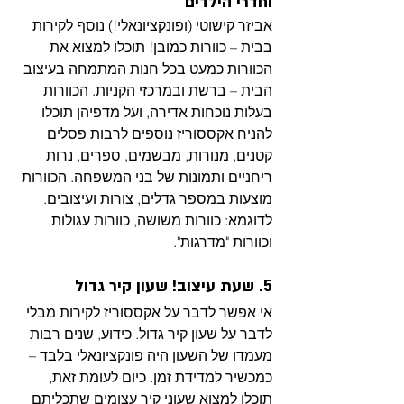
וחדרי הילדים
אביזר קישוטי (ופונקציונאלי!) נוסף לקירות 
בבית – כוורות כמובן! תוכלו למצוא את 
הכוורות כמעט בכל חנות המתמחה בעיצוב 
הבית – ברשת ובמרכזי הקניות. הכוורות 
בעלות נוכחות אדירה, ועל מדפיהן תוכלו 
להניח אקססוריז נוספים לרבות פסלים 
קטנים, מנורות, מבשמים, ספרים, נרות 
ריחניים ותמונות של בני המשפחה. הכוורות 
מוצעות במספר גדלים, צורות ועיצובים. 
לדוגמא: כוורות משושה, כוורות עגולות 
וכוורות "מדרגות". 
5. שעת עיצוב! שעון קיר גדול 
אי אפשר לדבר על אקססוריז לקירות מבלי 
לדבר על שעון קיר גדול. כידוע, שנים רבות 
מעמדו של השעון היה פונקציונאלי בלבד – 
כמכשיר למדידת זמן. כיום לעומת זאת, 
תוכלו למצוא שעוני קיר עצומים שתכליתם 